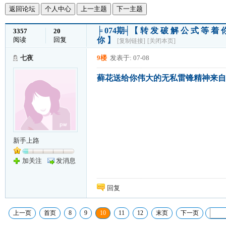
返回论坛
个人中心
上一主题
下一主题
╞ 074期╡【 转 发 破 解 公 式 等 
3357
20
阅读
回复
你 】
[复制链接]
[关闭本页]
七夜
9楼
发表于: 07-08
藓花送给你伟大的无私雷锋精神来自
新手上路
加关注
发消息
回复
上一页
首页
8
9
10
11
12
末页
下一页