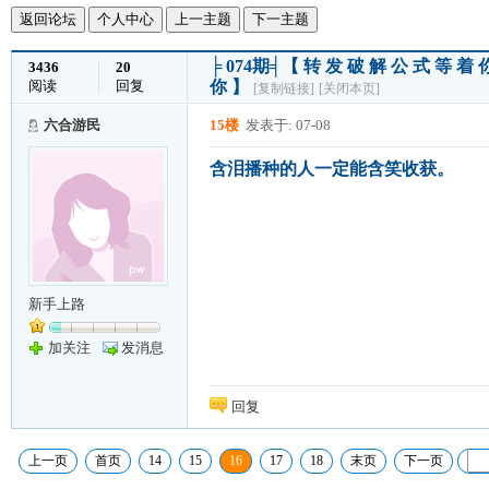
返回论坛
个人中心
上一主题
下一主题
╞ 074期╡【 转 发 破 解 公 式 等 
3436
20
阅读
回复
你 】
[复制链接]
[关闭本页]
六合游民
15楼
发表于: 07-08
含泪播种的人一定能含笑收获。
新手上路
加关注
发消息
回复
上一页
首页
14
15
16
17
18
末页
下一页