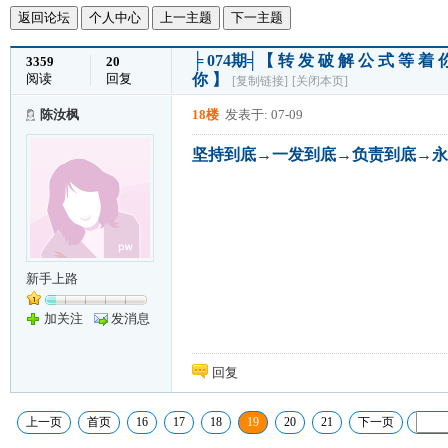
返回论坛
个人中心
上一主题
下一主题
╞ 074期╡【 转 发 破 解 公 式 等 
3359
20
阅读
回复
你 】
[复制链接]
[关闭本页]
陈汝枫
18楼
发表于: 07-09
坚持到底→一发到底→负责到底→永不后
新手上路
加关注
发消息
回复
上一页
首页
16
17
18
19
20
21
下一页