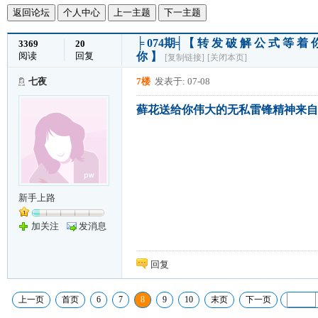
返回论坛
个人中心
上一主题
下一主题
╞ 074期╡【 转 发 破 解 公 式 等 
3369
20
阅读
回复
你 】
[复制链接]
[关闭本页]
七夜
7楼
发表于: 07-08
藓花送给你伟大的无私雷锋精神来自
新手上路
加关注
发消息
回复
上一页
首页
6
7
8
9
10
末页
下一页