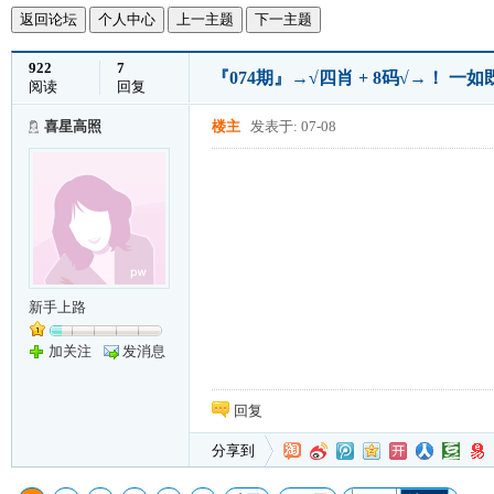
返回论坛
个人中心
上一主题
下一主题
922
7
『074期』→√四肖 + 8码√→！ 一
阅读
回复
喜星高照
楼主
发表于: 07-08
新手上路
加关注
发消息
回复
分享到