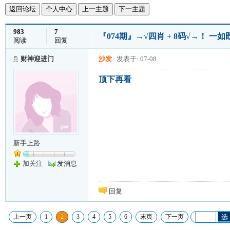
返回论坛
个人中心
上一主题
下一主题
983
7
『074期』→√四肖 + 8码√→！ 一
阅读
回复
财神迎进门
沙发
发表于: 07-08
顶下再看
新手上路
加关注
发消息
回复
上一页
1
2
3
4
5
6
末页
下一页
选