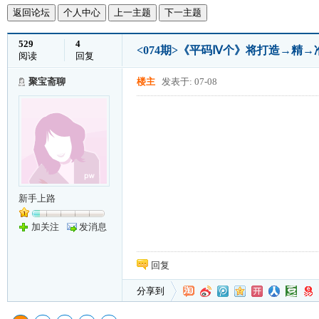
返回论坛
个人中心
上一主题
下一主题
529
4
<074期>《平码Ⅳ个》将打造→精
阅读
回复
聚宝斋聊
楼主
发表于: 07-08
新手上路
加关注
发消息
回复
分享到