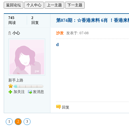
返回论坛
个人中心
上一主题
下一主题
745
2
第074期：☆香港来料 6肖 ！香港来
阅读
回复
小心
沙发
发表于: 07-08
d
新手上路
加关注
发消息
回复
1
2
3