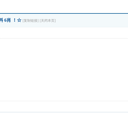
料 6肖 ！☆
[复制链接]
[关闭本页]