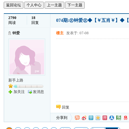
返回论坛
个人中心
上一主题
下一主题
2790
18
074期:㊣钟爱㊣◆【￥五肖￥】◆
阅读
回复
钟爱
楼主
发表于: 07-08
新手上路
加关注
发消息
回复
分享到