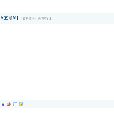
【￥五肖￥】
[复制链接]
[关闭本页]