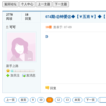
返回论坛
个人中心
上一主题
下一主题
2778
18
074期:㊣钟爱㊣◆【￥五肖￥】◆
阅读
回复
可可
10楼
发表于: 07-09
D
新手上路
加关注
发消息
回复
上一页
首页
9
10
11
12
13
末页
下一页