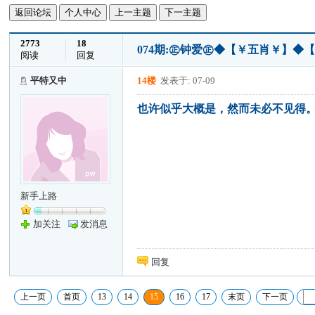
返回论坛
个人中心
上一主题
下一主题
2773
18
074期:㊣钟爱㊣◆【￥五肖￥】◆
阅读
回复
平特又中
14楼
发表于: 07-09
也许似乎大概是，然而未必不见得
新手上路
加关注
发消息
回复
上一页
首页
13
14
15
16
17
末页
下一页