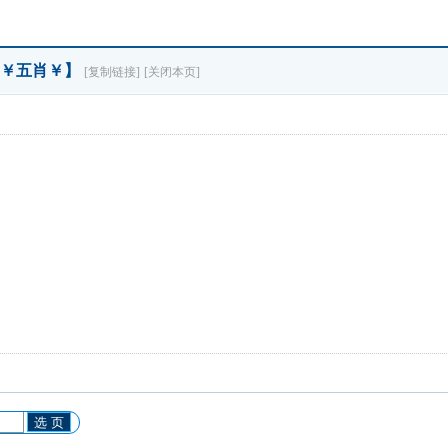
【￥五肖￥】
[复制链接]
[关闭本页]
。
选 页