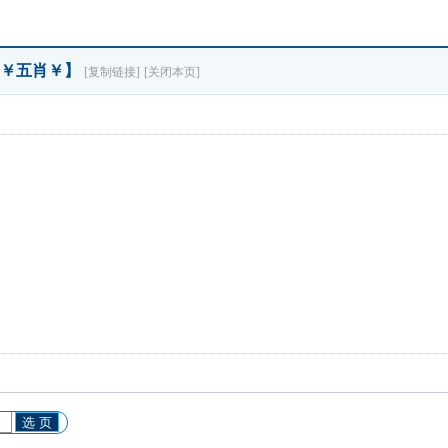
【￥五肖￥】
[复制链接]
[关闭本页]
选 页