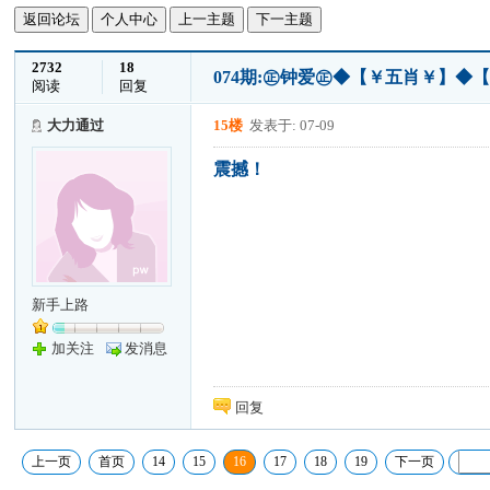
返回论坛
个人中心
上一主题
下一主题
2732
18
074期:㊣钟爱㊣◆【￥五肖￥】◆
阅读
回复
大力通过
15楼
发表于: 07-09
震撼！
新手上路
加关注
发消息
回复
上一页
首页
14
15
16
17
18
19
下一页