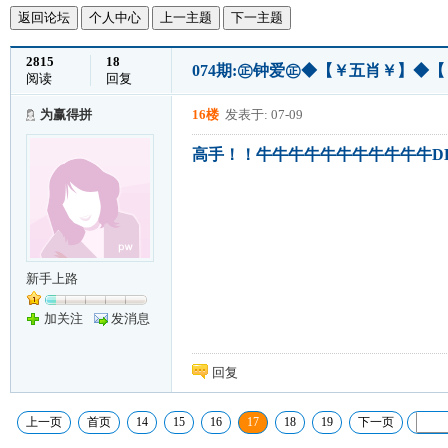
返回论坛
个人中心
上一主题
下一主题
2815
18
074期:㊣钟爱㊣◆【￥五肖￥】◆
阅读
回复
为赢得拼
16楼
发表于: 07-09
高手！！牛牛牛牛牛牛牛牛牛牛牛DDD
新手上路
加关注
发消息
回复
上一页
首页
14
15
16
17
18
19
下一页