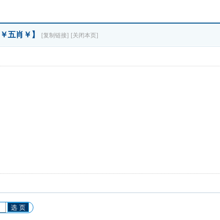
【￥五肖￥】
[复制链接]
[关闭本页]
选 页