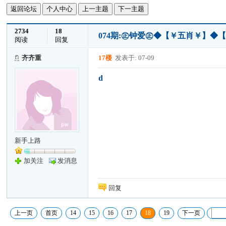
返回论坛
个人中心
上一主题
下一主题
2734
18
074期:㊣钟爱㊣◆【￥五肖￥】◆
阅读
回复
齐齐重
17楼
发表于: 07-09
d
新手上路
加关注
发消息
回复
上一页
首页
14
15
16
17
18
19
下一页