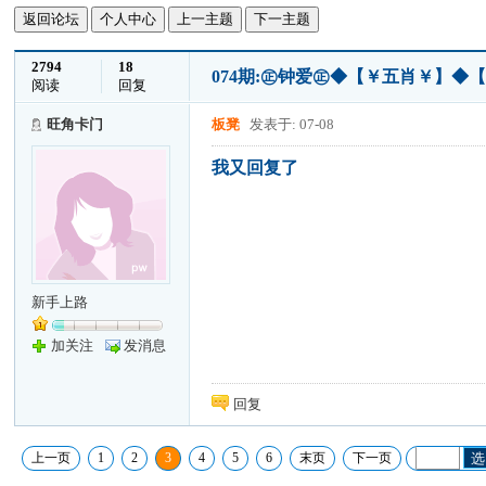
返回论坛
个人中心
上一主题
下一主题
2794
18
074期:㊣钟爱㊣◆【￥五肖￥】◆
阅读
回复
旺角卡门
板凳
发表于: 07-08
我又回复了
新手上路
加关注
发消息
回复
上一页
1
2
3
4
5
6
末页
下一页
选