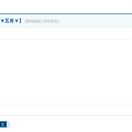
【￥五肖￥】
[复制链接]
[关闭本页]
 页