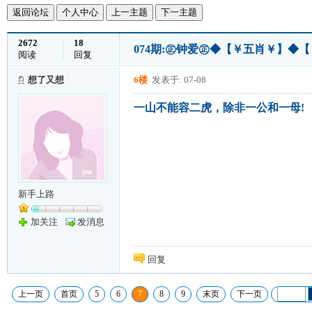
返回论坛
个人中心
上一主题
下一主题
2672
18
074期:㊣钟爱㊣◆【￥五肖￥】◆
阅读
回复
想了又想
6楼
发表于: 07-08
一山不能容二虎，除非一公和一母!
新手上路
加关注
发消息
回复
上一页
首页
5
6
7
8
9
末页
下一页