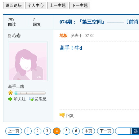
返回论坛
个人中心
上一主题
下一主题
789
7
074期：『第三空间』─────〔前肖
阅读
回复
心态
地板
发表于: 07-09
高手！牛d
新手上路
加关注
发消息
回复
上一页
1
2
3
4
5
6
末页
下一页
选