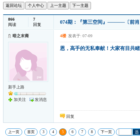
返回论坛
个人中心
上一主题
下一主题
866
7
074期：『第三空间』─────〔前肖
阅读
回复
暗之末裔
4楼
发表于: 07-09
恩，高手的无私奉献！大家有目共睹
新手上路
加关注
发消息
回复
上一页
首页
3
4
5
6
7
8
下一页
选