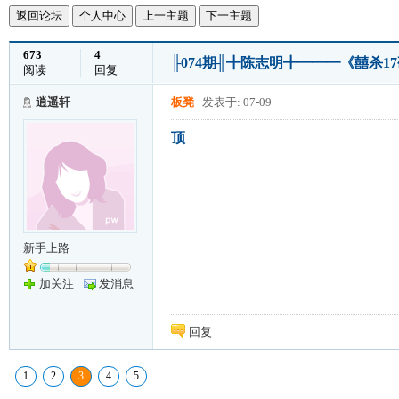
返回论坛
个人中心
上一主题
下一主题
673
4
╟074期╢╋陈志明╋━━━《囍杀
阅读
回复
逍遥轩
板凳
发表于: 07-09
顶
新手上路
加关注
发消息
回复
1
2
3
4
5