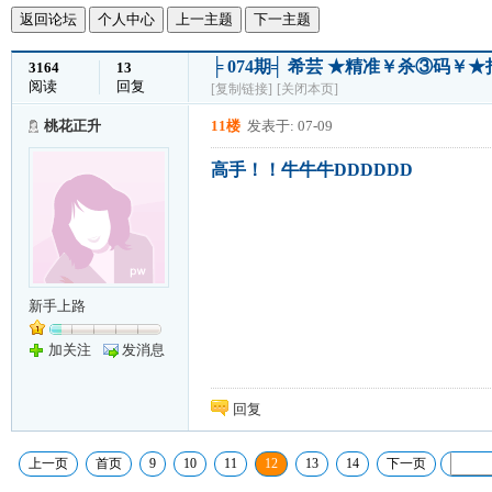
返回论坛
个人中心
上一主题
下一主题
╞ 074期╡ 希芸 ★精准￥杀③码
3164
13
阅读
回复
[复制链接]
[关闭本页]
桃花正升
11楼
发表于: 07-09
高手！！牛牛牛DDDDDD
新手上路
加关注
发消息
回复
上一页
首页
9
10
11
12
13
14
下一页