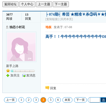
返回论坛
个人中心
上一主题
下一主题
╞ 074期╡ 希芸 ★精准￥杀③码
3077
13
阅读
回复
[复制链接]
[关闭本页]
独恋小村花
地板
发表于: 07-08
高手！！牛牛牛牛牛牛牛牛牛牛牛DDD
新手上路
加关注
发消息
回复
上一页
1
2
3
4
5
6
末页
下一页
选