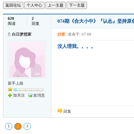
返回论坛
个人中心
上一主题
下一主题
620
2
074期《合大小中》『认怂』坚持
阅读
回复
白日梦想家
沙发
发表于: 07-09
没人理我。。。。
新手上路
加关注
发消息
回复
1
2
3