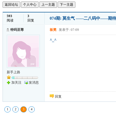
返回论坛
个人中心
上一主题
下一主题
593
3
074期: 莫生气 ------二八码中----
阅读
回复
特码至尊
板凳
发表于: 07-09
^_^
新手上路
加关注
发消息
回复
1
2
3
4