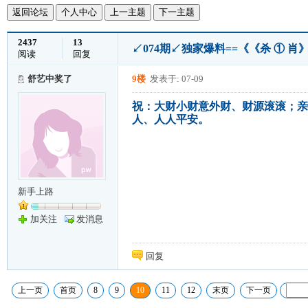
返回论坛
个人中心
上一主题
下一主题
2437
13
↙074期↙独家爆料==《《杀 ① 肖
阅读
回复
舒艺中奖了
9楼
发表于: 07-09
祝：大财小财意外财、财源滚滚；亲
人、人人平安。
新手上路
加关注
发消息
回复
上一页
首页
8
9
10
11
12
末页
下一页