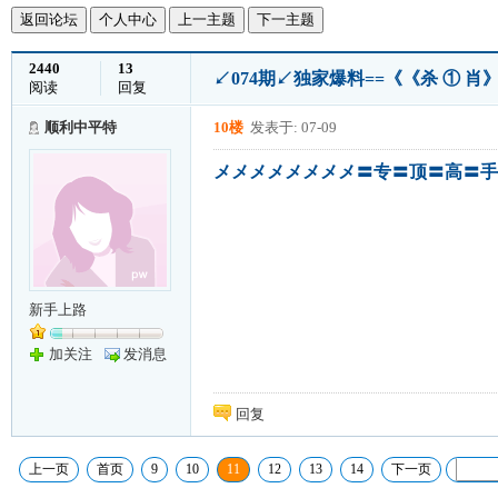
返回论坛
个人中心
上一主题
下一主题
2440
13
↙074期↙独家爆料==《《杀 ① 肖
阅读
回复
顺利中平特
10楼
发表于: 07-09
メメメメメメメメ〓专〓顶〓高〓手
新手上路
加关注
发消息
回复
上一页
首页
9
10
11
12
13
14
下一页