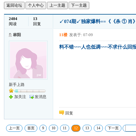
返回论坛
个人中心
上一主题
下一主题
2404
13
↙074期↙独家爆料==《《杀 ① 肖
阅读
回复
林阳
11楼
发表于: 07-09
料不错~~~人也低调~~~不求什么回报
新手上路
加关注
发消息
回复
上一页
首页
9
10
11
12
13
14
下一页