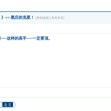
》》== 黑庄的克星！
[复制链接]
[关闭本页]
~~~这样的高手~~~一定要顶。
选 页