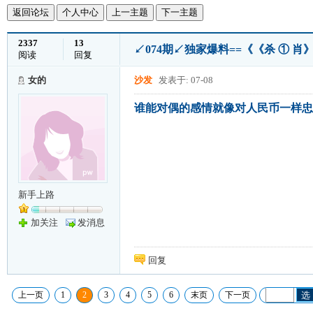
返回论坛
个人中心
上一主题
下一主题
2337
13
↙074期↙独家爆料==《《杀 ① 肖
阅读
回复
女的
沙发
发表于: 07-08
谁能对偶的感情就像对人民币一样忠
新手上路
加关注
发消息
回复
上一页
1
2
3
4
5
6
末页
下一页
选