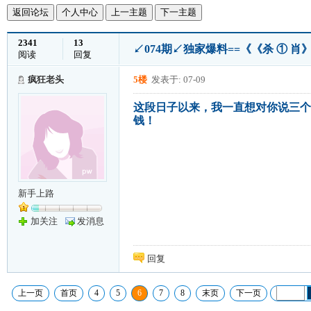
返回论坛
个人中心
上一主题
下一主题
2341
13
↙074期↙独家爆料==《《杀 ① 肖
阅读
回复
疯狂老头
5楼
发表于: 07-09
这段日子以来，我一直想对你说三个
钱！
新手上路
加关注
发消息
回复
上一页
首页
4
5
6
7
8
末页
下一页