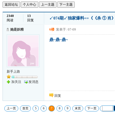
返回论坛
个人中心
上一主题
下一主题
2340
13
↙074期↙独家爆料==《《杀 ① 肖
阅读
回复
她是妖精
6楼
发表于: 07-09
鼎~鼎~鼎~
新手上路
加关注
发消息
回复
上一页
首页
5
6
7
8
9
末页
下一页