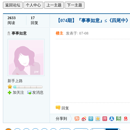
返回论坛
个人中心
上一主题
下一主题
2633
17
【074期】『事事如意』≤《四尾中》≥
阅读
回复
事事如意
楼主
发表于: 07-08
新手上路
加关注
发消息
回复
分享到