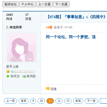
返回论坛
个人中心
上一主题
下一主题
2445
17
【074期】『事事如意』≤《四尾中》≥
阅读
回复
神龙阿哥
10楼
发表于: 07-09
同一个论坛。同一个梦想。顶
新手上路
加关注
发消息
回复
上一页
首页
9
10
11
12
13
末页
下一页