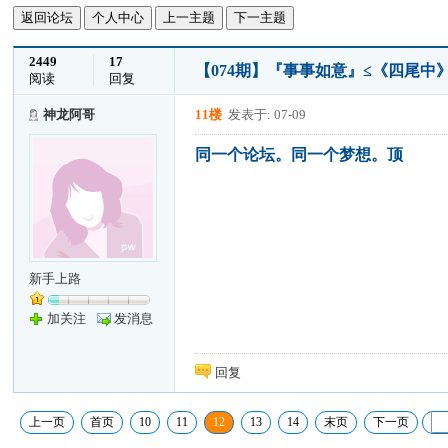
返回论坛
个人中心
上一主题
下一主题
2449
17
【074期】『事事如意』≤《四尾中》≥
阅读
回复
神龙阿哥
11楼
发表于: 07-09
同一个论坛。同一个梦想。顶
新手上路
加关注
发消息
回复
上一页
首页
10
11
12
13
14
末页
下一页