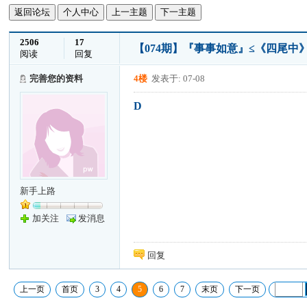
返回论坛
个人中心
上一主题
下一主题
2506
17
【074期】『事事如意』≤《四尾中》≥
阅读
回复
完善您的资料
4楼
发表于: 07-08
D
新手上路
加关注
发消息
回复
上一页
首页
3
4
5
6
7
末页
下一页