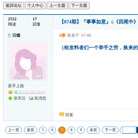
返回论坛
个人中心
上一主题
下一主题
2552
17
【074期】『事事如意』≤《四尾中》≥
阅读
回复
旧瘾
6楼
发表于: 07-08
（给发料者们一个举手之劳，换来的
新手上路
加关注
发消息
回复
上一页
首页
5
6
7
8
9
末页
下一页