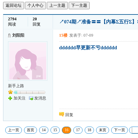
返回论坛
个人中心
上一主题
下一主题
2794
20
↗074期↗准备〓〓【内幕Σ五行Σ】
阅读
回复
刘阳阳
15楼
发表于: 07-09
dddddd早更新不亏dddddd
新手上路
加关注
发消息
回复
上一页
首页
14
15
16
17
18
末页
下一页