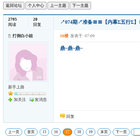
返回论坛
个人中心
上一主题
下一主题
2795
20
↗074期↗准备〓〓【内幕Σ五行Σ】
阅读
回复
打倒白小姐
16楼
发表于: 07-09
鼎~鼎~鼎~
新手上路
加关注
发消息
回复
上一页
首页
15
16
17
18
19
末页
下一页