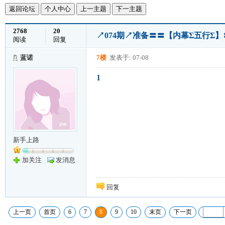
返回论坛
个人中心
上一主题
下一主题
2768
20
↗074期↗准备〓〓【内幕Σ五行Σ】
阅读
回复
蓝诺
7楼
发表于: 07-08
1
新手上路
加关注
发消息
回复
上一页
首页
6
7
8
9
10
末页
下一页