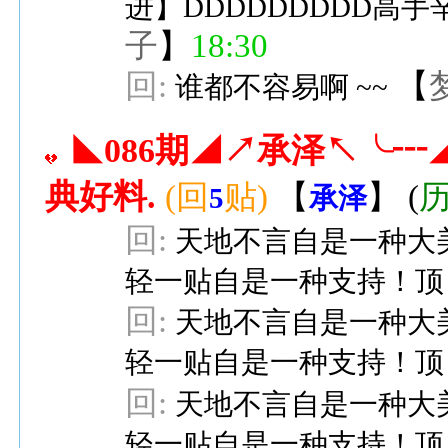
进】DDDDDDDDD高
子
】
18:30
回:
【
谁都不容易啊 ~~
◣086期◢↗承泽↖╰┅
典好料.
(回
贴)
【
】
(
5
承泽
回:
天地不言自是一种大
轻一贴自是一种支持！顶
回:
天地不言自是一种大
轻一贴自是一种支持！顶
回:
天地不言自是一种大
轻一贴自是一种支持！顶