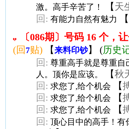
【
天
激。高手辛苦了！
回:
有能力自然有魅力
〔086期〕号码 16 个
(回
贴)
【
】
(
历史
7
来料印钞
回:
尊重高手就是尊重自
【
秋
人。顶你是应该。
回:
【
求您了,给个机会
回:
【
求您了,给个机会
回:
【
求您了,给个机会
回:
顶心目中的高手！有