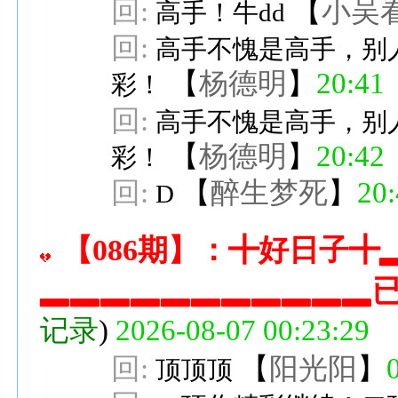
回:
【
小吴
高手！牛dd
回:
高手不愧是高手，别
【
杨德明
】
20:41
彩！
回:
高手不愧是高手，别
【
杨德明
】
20:42
彩！
回:
【
醉生梦死
】
20
D
【086期】：╋好日子
▂▂▂▂▂▂▂▂▂▂▂
记录
)
2026-08-07 00:23:29
回:
【
阳光阳
】
顶顶顶