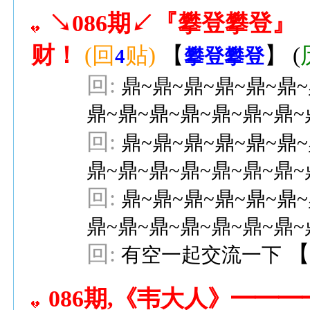
↘086期↙『攀登攀登』
财！
(回
贴)
【
】
(
4
攀登攀登
回:
鼎~鼎~鼎~鼎~鼎~鼎~
鼎~鼎~鼎~鼎~鼎~鼎~鼎~
回:
鼎~鼎~鼎~鼎~鼎~鼎~
鼎~鼎~鼎~鼎~鼎~鼎~鼎~
回:
鼎~鼎~鼎~鼎~鼎~鼎~
鼎~鼎~鼎~鼎~鼎~鼎~鼎~
回:
有空一起交流一下
086期,《韦大人》━━