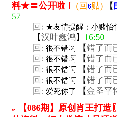
料★〓公开啦！
(回
贴)
【
6
57
回:
★友情提醒：小赌怡
【
汉叶鑫鸿
】
16:50
回:
【
错了而
很不错啊
回:
【
错了而
很不错啊
回:
【
错了而
很不错啊
回:
【
错了而
很不错啊
回:
【
金圣平
爱死你了
【086期】原创肖王打造