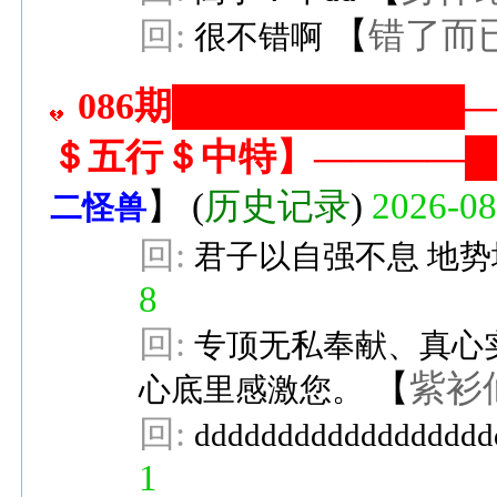
回:
【
错了而
很不错啊
086期█████████
＄五行＄中特】————██
】
(
历史记录
)
2026-08
二怪兽
回:
君子以自强不息 地势
8
回:
专顶无私奉献、真心
【
紫衫
心底里感激您。
回:
dddddddddddddddddd
1