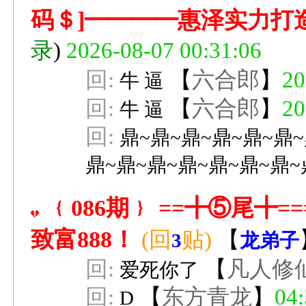
码＄]━━━━惠泽实力打
录
)
2026-08-07 00:31:06
回:
【
六合郎
】
20
牛 逼
回:
【
六合郎
】
20
牛 逼
回:
鼎~鼎~鼎~鼎~鼎~鼎~
鼎~鼎~鼎~鼎~鼎~鼎~鼎~
﹛086期﹜ ==╋⑤尾╋=
致富888！
(回
贴)
【
3
龙弟子
回:
【
凡人修
爱死你了
回:
【
东方青龙
】
04
D