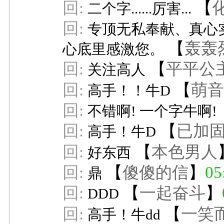
回:
【
二个字......厉害...
回:
专顶无私奉献、真心
【
轰轰
心底里感激您。
回:
【
平平公
关注高人
回:
【
萌
高手！！牛D
回:
不错啊! 一个字牛啊!
回:
【
已加
高手！牛D
回:
【
本色男人
好东西
回:
【
傻傻的信
】
05
鼎
回:
【
一起奋斗
】
DDD
回:
【
一笑
高手！牛dd