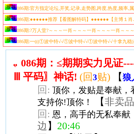
086期:官方指定论坛,开奖,记录,走势图,跨度,热度,频率,
086期:●●●●●●推荐【看图解特码】●●●●●●【主博１肖
086期:?万人堂?～～～一肖～～～一肖～～～一肖～
086期:━(((①波中特√√①波中特√√①波中特√√十拿九
086期：≤期期实力见证--
Ⅲ 平码〗神话!
(回
贴)
【
3
狼
回:
顶你，发贴是奉献，
【
非卖
支持你!顶你！
回:
恩，高手的无私奉献
边
】
20:46