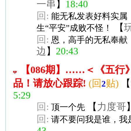
一串
】
18:40
回:
能无私发表好料实属：
【
生“平安”成败不怪！
回:
恩，高手的无私奉献
边
】
20:43
【086期】……＜《五
品！请放心跟踪!
(回
贴)
【
2
5:29
回:
【
力度哥
顶一个先
回:
请不要问我是谁，我
43