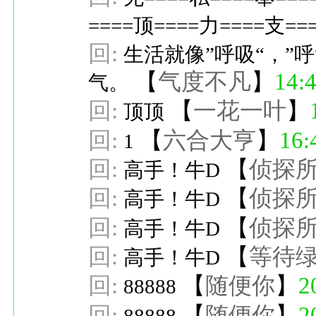
====顶====力====支==
回:
生活就像”呼吸“，”
【
气度不凡
】
14:
气。
回:
【
一花一叶
】
顶顶
回:
【
六合大亨
】
16:
1
回:
【
侦探
高手！牛D
回:
【
侦探
高手！牛D
回:
【
侦探
高手！牛D
回:
【
等待
高手！牛D
回:
【
随便你
】
2
88888
回:
【
随便你
】
2
88888