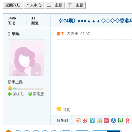
返回论坛
个人中心
上一主题
下一主题
5496
31
《074期》●●●▲▲▲◇◇◇◇香港
阅读
回复
细龟
楼主
发表于: 07-07
新手上路
加关注
发消息
回复
分享到