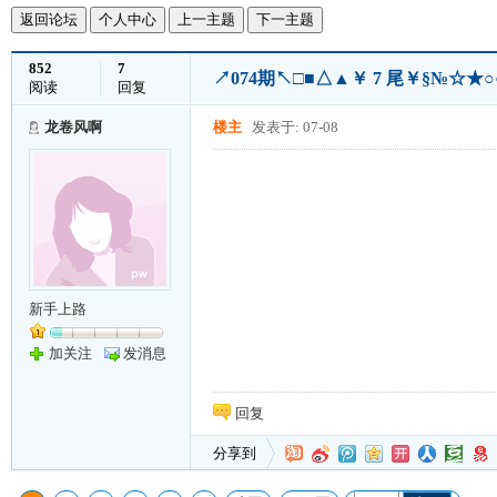
返回论坛
个人中心
上一主题
下一主题
852
7
↗074期↖□■△▲￥ 7 尾￥§№
阅读
回复
龙卷风啊
楼主
发表于: 07-08
新手上路
加关注
发消息
回复
分享到