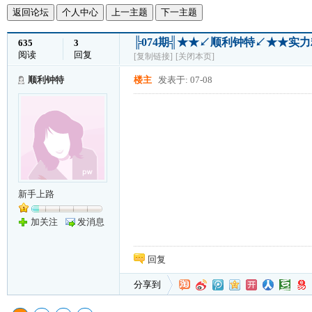
返回论坛
个人中心
上一主题
下一主题
╠074期╣★★↙顺利钟特↙★★实
635
3
阅读
回复
[复制链接]
[关闭本页]
顺利钟特
楼主
发表于: 07-08
新手上路
加关注
发消息
回复
分享到