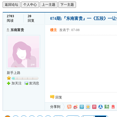
返回论坛
个人中心
上一主题
下一主题
2703
20
074期;『东南富贵』━《五段》━
阅读
回复
东南富贵
楼主
发表于: 07-08
新手上路
加关注
发消息
回复
分享到