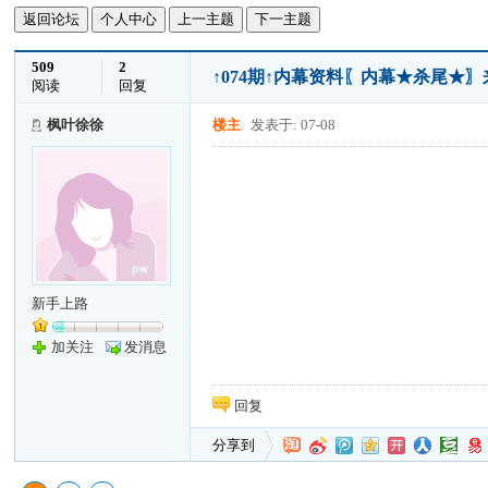
返回论坛
个人中心
上一主题
下一主题
509
2
↑074期↑内幕资料〖内幕★杀尾★
阅读
回复
枫叶徐徐
楼主
发表于: 07-08
新手上路
加关注
发消息
回复
分享到