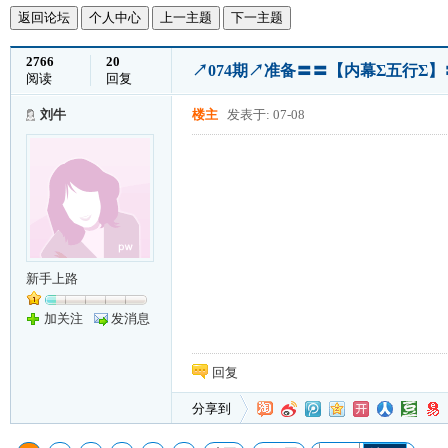
返回论坛
个人中心
上一主题
下一主题
2766
20
↗074期↗准备〓〓【内幕Σ五行Σ】
阅读
回复
刘牛
楼主
发表于: 07-08
新手上路
加关注
发消息
回复
分享到