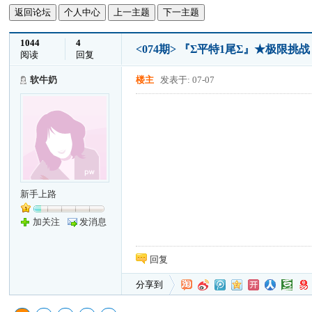
返回论坛
个人中心
上一主题
下一主题
1044
4
<074期> 『Σ平特1尾Σ』★极限
阅读
回复
软牛奶
楼主
发表于: 07-07
新手上路
加关注
发消息
回复
分享到