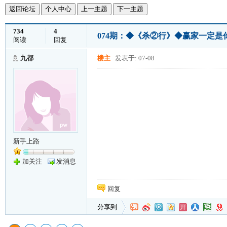
返回论坛
个人中心
上一主题
下一主题
734
4
074期：◆《杀②行》◆赢家一定是你!
阅读
回复
九都
楼主
发表于: 07-08
新手上路
加关注
发消息
回复
分享到