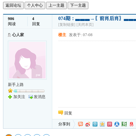
返回论坛
个人中心
上一主题
下一主题
074期：▃▃▃→〖前肖后肖〗▃▃
906
4
阅读
回复
[复制链接]
[关闭本页]
心人家
楼主
发表于: 07-08
新手上路
加关注
发消息
回复
分享到