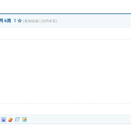
料 6肖 ！☆
[复制链接]
[关闭本页]