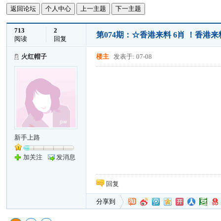
返回论坛
个人中心
上一主题
下一主题
713
2
第074期：☆香港来料 6肖 ！香港来
阅读
回复
火红帽子
楼主
发表于: 07-08
新手上路
加关注
发消息
回复
分享到