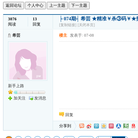
返回论坛
个人中心
上一主题
下一主题
╞ 074期╡ 希芸 ★精准￥杀③码
3076
13
阅读
回复
[复制链接]
[关闭本页]
希芸
楼主
发表于: 07-08
新手上路
加关注
发消息
回复
分享到