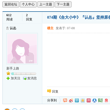
返回论坛
个人中心
上一主题
下一主题
612
2
074期《合大小中》『认怂』坚持
阅读
回复
认怂
楼主
发表于: 07-08
新手上路
加关注
发消息
回复
分享到